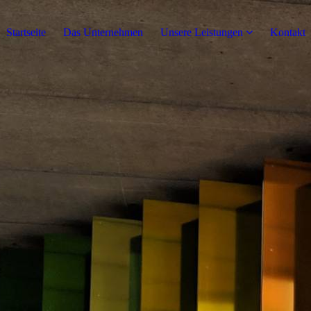
Startseite
Das Unternehmen
Unsere Leistungen
Kontakt