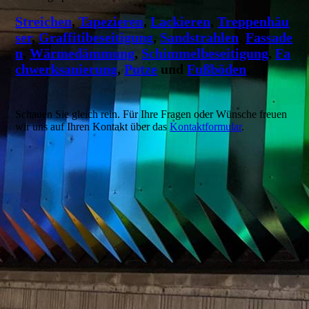
Streichen
,
Tapezieren
,
Lackieren
,
Treppenhäu
ser
,
Graffitibeseitigung
,
Sandstrahlen
,
Fassade
n
,
Wärmedämmung
,
Schimmelbeseitigung
,
Fa
chwerksanierung
,
Putze
und
Fußböden
.
Schauen Sie gleich rein. Für Ihre Fragen oder Wünsche freuen
wir uns auf Ihren Kontakt über das
Kontaktformular
.