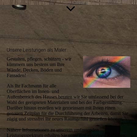
Unsere Leistungen als Maler
Gestalten, pflegen, schützen - wir
kümmern uns bestens um Ihre
Wände, Decken, Böden und
Fassaden!
Als Ihr Fachmann für alle
Oberflächen im Innen- und
Außenbereich des Hauses beraten wir Sie umfassend bei der
Wahl der geeigneten Materialien und bei der Farbgestaltung.
Darüber hinaus erstellen wir gemeinsam mit Ihnen einen
genauen Zeitplan für die Durchführung der Arbeiten, damit Sie
zügig und stressfrei Ihr neues Raumgefühl genießen können.
Nähere Informationen zu unserem umfassenden
Leistungsspektrum erhalten Sie unter den einzelnen Rubriken: